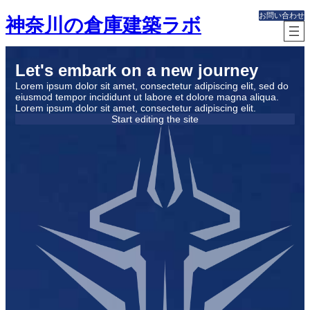
内
お問い合わせ
神奈川の倉庫建築ラボ
容
を
ス
キ
Let's embark on a new journey
ッ
Lorem ipsum dolor sit amet, consectetur adipiscing elit, sed do
プ
eiusmod tempor incididunt ut labore et dolore magna aliqua.
Lorem ipsum dolor sit amet, consectetur adipiscing elit.
Start editing the site