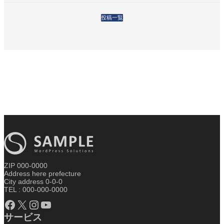
投稿一覧
ZIP 000-0000
Address here prefecture
City address 0-0-0
TEL : 000-000-0000
Facebook
X
Instagram
YouTube
サービス