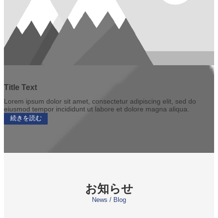
Title Text
Lorem ipsum dolor sit amet, consectetur adipiscing elit, sed do
eiusmod tempor incididunt ut labore et dolore magna aliqua.
続きを読む
お知らせ
News / Blog